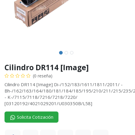
Cilindro DR114 [Image]
(0 reseña)
Cilindro DR114 [Image] Di-/152/183/1611/1811/2011/ -
Bh-/162/163/164/180/181/184/185/195/210/211/215/235/22
- K-/7115/7118/7216/7218/7220/
[03120192/4021029201/U030350B/L58]
Solicita Cotización