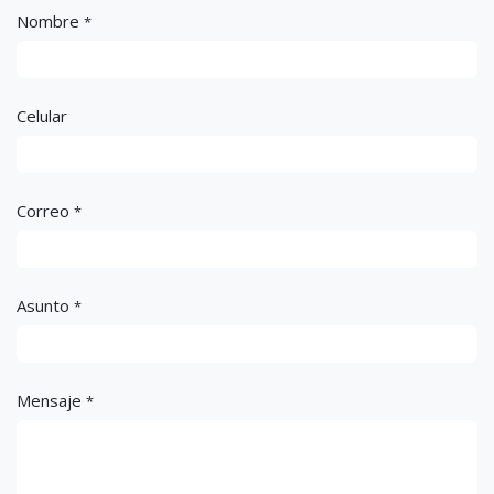
¿Tienes dudas?
Envíanos tus dudas y te responderemos lo más pronto
posible.
Nombre
*
Celular