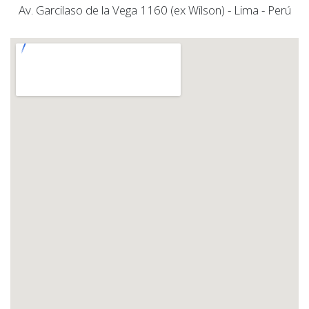
WhatsAp​​​​p 999 401 2​​79
Estamos en
Cercado de
Lima
Av. Garcilaso de la Vega 1160 (ex Wilson) - Lima - Perú