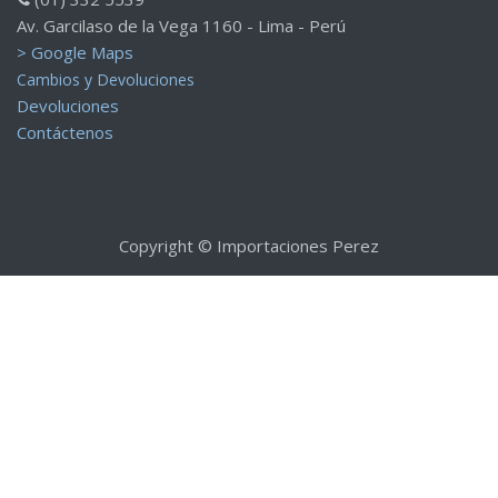
Importaciones Perez S.A.C.
Somos una empresa Peruana, especializada en brindar
soluciones en el campo de las fotocopiadoras y accesorios de
Oficina. Trabajamos con las marcas líderes del mercado, como
Konica Minolta y Ricoh, para proporcionar a nuestros clientes
opciones de alta calidad en equipos y servicios.​
Contáctenos
+51 999 401 279
(01) 332 5539
Av. Garcilaso de la Vega 1160 - Lima - Perú
> Google Maps
Cambios y Devoluciones
Devoluciones
Contáctenos