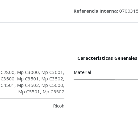
Referencia Interna:
070031
Caracteristicas Generales
 C2800
,
Mp C3000
,
Mp C3001
,
Material
 C3500
,
Mp C3501
,
Mp C3502
,
 C4501
,
Mp C4502
,
Mp C5000
,
Mp C5501
,
Mp C5502
Ricoh