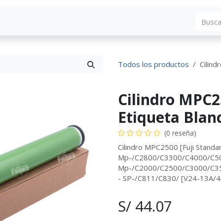
Blog
Descargas
Contáctenos
Convocato
Todos los productos
Cilind
Cilindro MPC25
Etiqueta Blan
(0 reseña)
Cilindro MPC2500 [Fuji Standar
Mp-/C2800/C3300/C4000/C50
Mp-/C2000/C2500/C3000/C3
- SP-/C811/C830/ [V24-13A/
S/
44.07