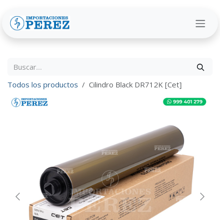
Ir al contenido
Todos los productos
Cilindro Black DR712K [Cet]