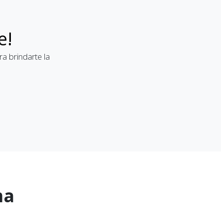
e!
a brindarte la
ma