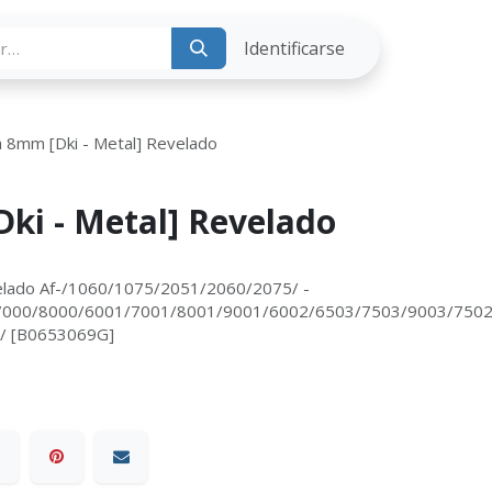
ria
Identificarse
a 8mm [Dki - Metal] Revelado
ki - Metal] Revelado
velado Af-/1060/1075/2051/2060/2075/ -
7000/8000/6001/7001/8001/9001/6002/6503/7503/9003/7502
/ [B0653069G]