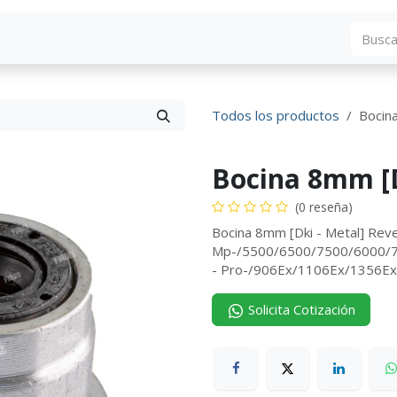
Blog
Descargas
Contáctenos
Convocato
Todos los productos
Bocin
Bocina 8mm [D
(0 reseña)
Bocina 8mm [Dki - Metal] Re
Mp-/5500/6500/7500/6000/
- Pro-/906Ex/1106Ex/1356Ex
Solicita Cotización