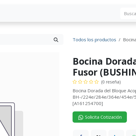
Blog
Descargas
Contáctenos
Convocato
Todos los productos
Bocin
Bocina Dorada
Fusor (BUSHI
(0 reseña)
Bocina Dorada del Bloque Ac
BH-/224e/284e/364e/454e/
[A161254700]
Solicita Cotización