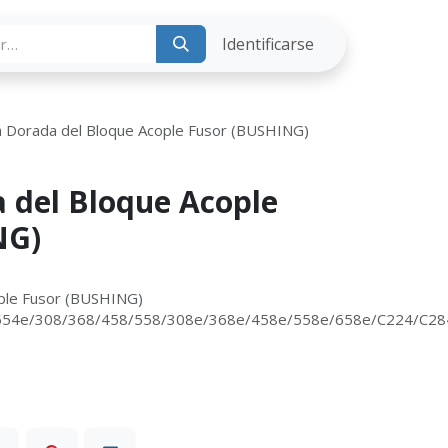
ria
Identificarse
a Dorada del Bloque Acople Fusor (BUSHING)
 del Bloque Acople
NG)
ople Fusor (BUSHING)
554e/308/368/458/558/308e/368e/458e/558e/658e/C224/C28