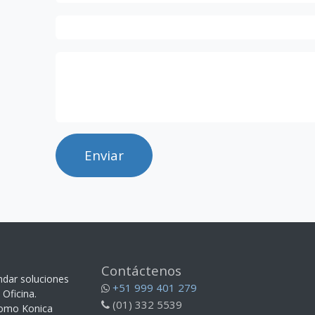
Enviar
Contáctenos
ndar soluciones
+51 999 401 279
Oficina.
(01) 332 5539
como Konica