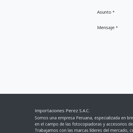
Asunto
*
Mensaje
*
Importaciones Perez S.A.C.
Somos una empresa Peruana, especializada en bri
en el campo de las fotocopiadoras y accesorios de 
Trabajamos con las marcas líderes del mercado, 