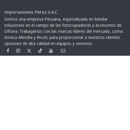
Importaciones Perez S.A.C.
Somos una empresa Peruana, especializada en brindar
soluciones en el campo de las fotocopiadoras y accesorios de
Oficina. Trabajamos con las marcas líderes del mercado, como
Konica Minolta y Ricoh, para proporcionar a nuestros clientes
opciones de alta calidad en equipos y servicios.​
Contáctenos
+51 999 401 279
(01) 332 5539
Av. Garcilaso de la Vega 1160 - Lima - Perú
> Google Maps
Cambios y Devoluciones
Devoluciones
Contáctenos