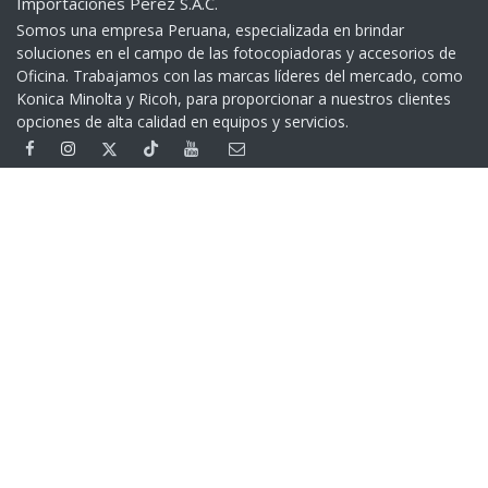
Importaciones Perez S.A.C.
Somos una empresa Peruana, especializada en brindar
soluciones en el campo de las fotocopiadoras y accesorios de
Oficina. Trabajamos con las marcas líderes del mercado, como
Konica Minolta y Ricoh, para proporcionar a nuestros clientes
opciones de alta calidad en equipos y servicios.​
Contáctenos
+51 999 401 279
(01) 332 5539
Av. Garcilaso de la Vega 1160 - Lima - Perú
> Google Maps
Cambios y Devoluciones
Devoluciones
Contáctenos
Copyright © Importaciones Perez