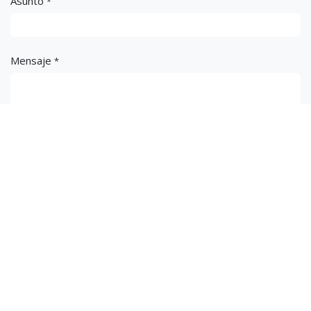
Asunto
*
Mensaje
*
Enviar
Importaciones Perez S.A.C.
Somos una empresa Peruana, especializada en brindar
soluciones en el campo de las fotocopiadoras y accesorios de