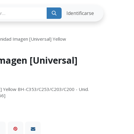
ria
Identificarse
nidad Imagen [Universal] Yellow
magen [Universal]
l] Yellow BH-C353/C253/C203/C200 - Unid.
66]