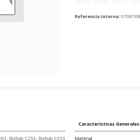
Referencia Interna:
070670
Caracteristicas Generales
203
,
Bizhub C253
,
Bizhub C353
Material