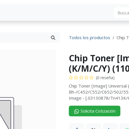
Blog
Descargas
Contáctenos
Convocato
Todos los productos
Chip 
Chip Toner [I
(K/M/C/Y) (11
(0 reseña)
Chip Toner [Image] Universal
Bh-/C452/C552/C652/502/552/
Image - [.03130878/Tn413K/
Solicita Cotización