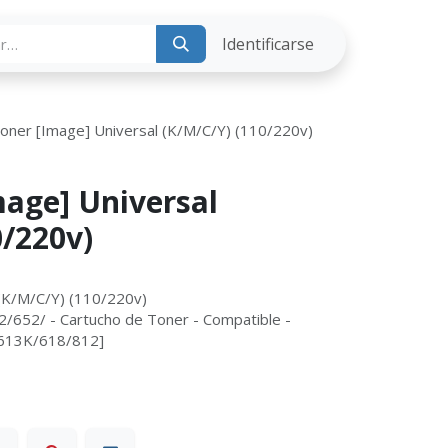
ria
Identificarse
Toner [Image] Universal (K/M/C/Y) (110/220v)
mage] Universal
0/220v)
 (K/M/C/Y) (110/220v)
652/ - Cartucho de Toner - Compatible -
613K/618/812]