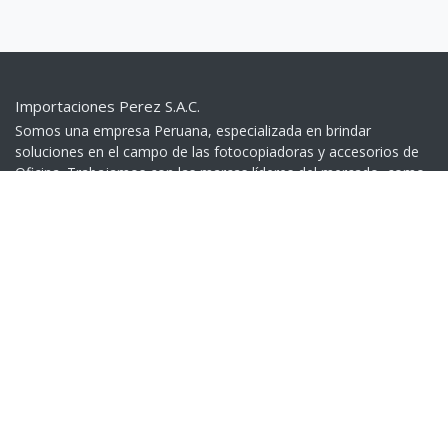
Importaciones Perez S.A.C.
Somos una empresa Peruana, especializada en brindar
soluciones en el campo de las fotocopiadoras y accesorios de
Oficina. Trabajamos con las marcas líderes del mercado, como
Konica Minolta y Ricoh, para proporcionar a nuestros clientes
opciones de alta calidad en equipos y servicios.​
Contáctenos
+51 999 401 279
(01) 332 5539
Av. Garcilaso de la Vega 1160 - Lima - Perú
> Google Maps
Cambios y Devoluciones
Devoluciones
Contáctenos