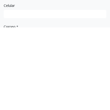
Celular
Correo
*
Asunto
*
Mensaje
*
Enviar