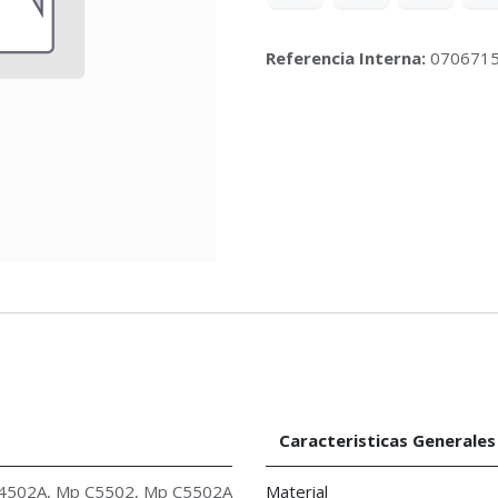
Referencia Interna:
070671
Caracteristicas Generales
4502A
,
Mp C5502
,
Mp C5502A
Material