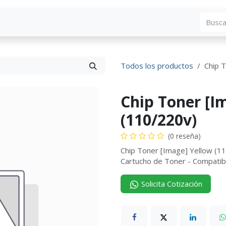
Blog
Descargas
Contáctenos
Convocato
Todos los productos
Chip 
Chip Toner [I
(110/220v)
(0 reseña)
Chip Toner [Image] Yellow (
Cartucho de Toner - Compati
Solicita Cotización