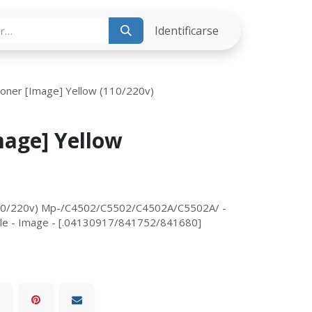
ria
Identificarse
Toner [Image] Yellow (110/220v)
mage] Yellow
110/220v) Mp-/C4502/C5502/C4502A/C5502A/ -
ble - Image - [.04130917/841752/841680]