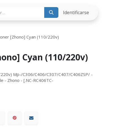
ria
Identificarse
Toner [Zhono] Cyan (110/220v)
hono] Cyan (110/220v)
10/220v) Mp-/C306/C406/C307/C407/C406ZSP/ -
le - Zhono - [.NC-RC406TC-