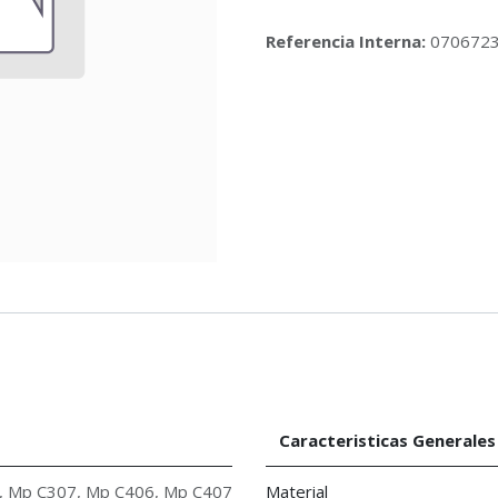
Referencia Interna:
070672
Caracteristicas Generales
,
Mp C307
,
Mp C406
,
Mp C407
Material