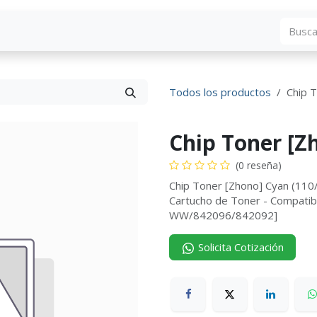
Blog
Descargas
Contáctenos
Convocato
Todos los productos
Chip 
Chip Toner [Z
(0 reseña)
Chip Toner [Zhono] Cyan (1
Cartucho de Toner - Compatib
WW/842096/842092]
Solicita Cotización