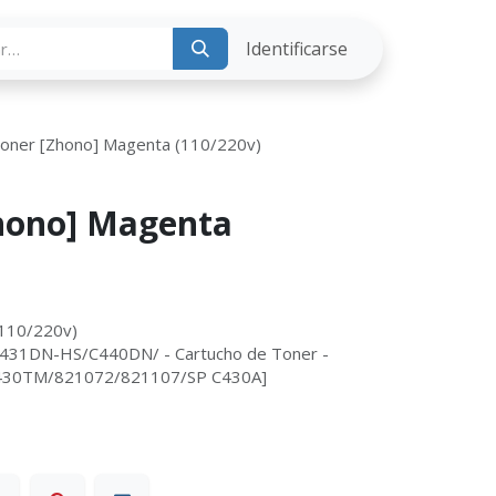
ria
Identificarse
Toner [Zhono] Magenta (110/220v)
Zhono] Magenta
(110/220v)
31DN-HS/C440DN/ - Cartucho de Toner -
RC430TM/821072/821107/SP C430A]