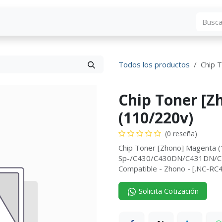
Blog
Descargas
Contáctenos
Convocato
Todos los productos
Chip 
Chip Toner [
(110/220v)
(0 reseña)
Chip Toner [Zhono] Magenta 
Sp-/C430/C430DN/C431DN/C4
Compatible - Zhono - [.NC-
Solicita Cotización