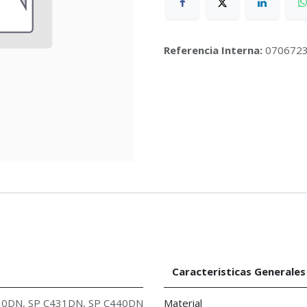
Referencia Interna:
070672
Caracteristicas Generales
30DN
,
SP C431DN
,
SP C440DN
Material