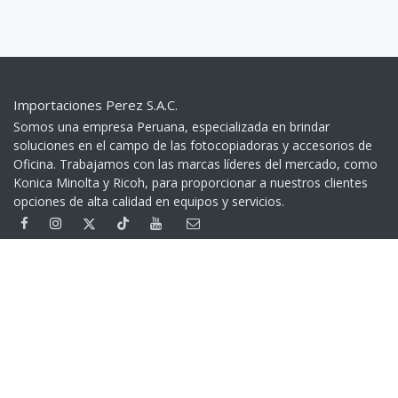
Importaciones Perez S.A.C.
Somos una empresa Peruana, especializada en brindar
soluciones en el campo de las fotocopiadoras y accesorios de
Oficina. Trabajamos con las marcas líderes del mercado, como
Konica Minolta y Ricoh, para proporcionar a nuestros clientes
opciones de alta calidad en equipos y servicios.​
Contáctenos
+51 999 401 279
(01) 332 5539
Av. Garcilaso de la Vega 1160 - Lima - Perú
> Google Maps
Cambios y Devoluciones
Devoluciones