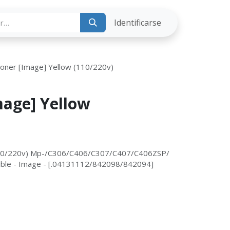
ria
Identificarse
Toner [Image] Yellow (110/220v)
mage] Yellow
(110/220v) Mp-/C306/C406/C307/C407/C406ZSP/
tible - Image - [.04131112/842098/842094]