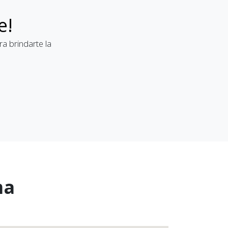
e!
a brindarte la
ma