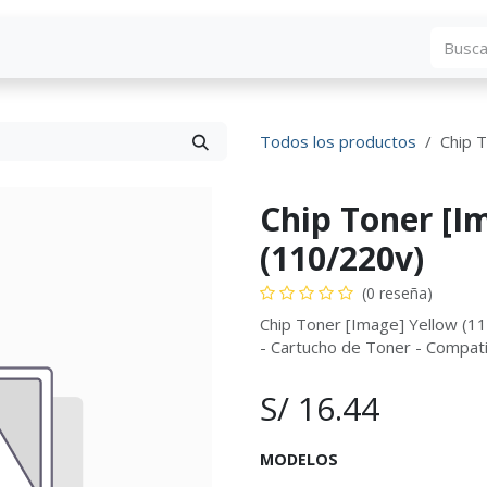
Blog
Descargas
Contáctenos
Convocato
Todos los productos
Chip 
Chip Toner [I
(110/220v)
(0 reseña)
Chip Toner [Image] Yellow 
- Cartucho de Toner - Compa
S/
16.44
MODELOS