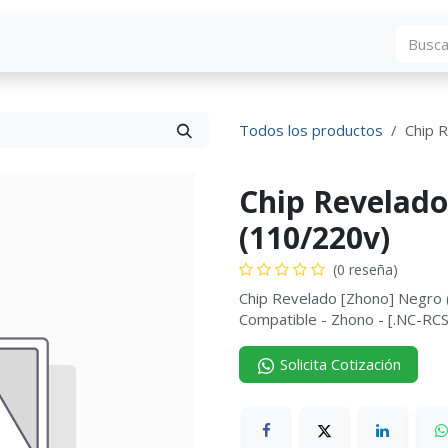
Blog
Descargas
Contáctenos
Convocato
Todos los productos
Chip 
Chip Revelado
(110/220v)
(0 reseña)
Chip Revelado [Zhono] Negro 
Compatible - Zhono - [.NC-
Solicita Cotización