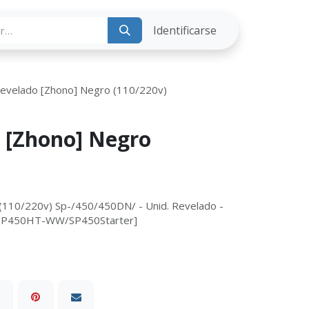
ria
Identificarse
Revelado [Zhono] Negro (110/220v)
 [Zhono] Negro
(110/220v) Sp-/450/450DN/ - Unid. Revelado -
RCSP450HT-WW/SP450Starter]