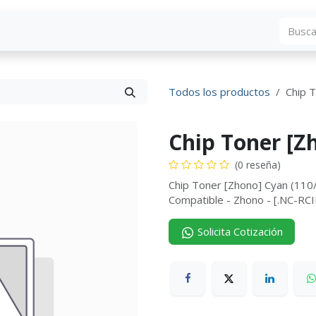
Blog
Descargas
Contáctenos
Convocato
Todos los productos
Chip 
Chip Toner [Z
(0 reseña)
Chip Toner [Zhono] Cyan (110
Compatible - Zhono - [.NC-
Solicita Cotización