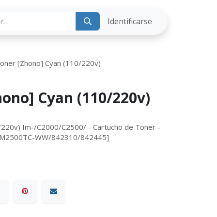
ria
Identificarse
Toner [Zhono] Cyan (110/220v)
hono] Cyan (110/220v)
/220v) Im-/C2000/C2500/ - Cartucho de Toner -
RCIM2500TC-WW/842310/842445]