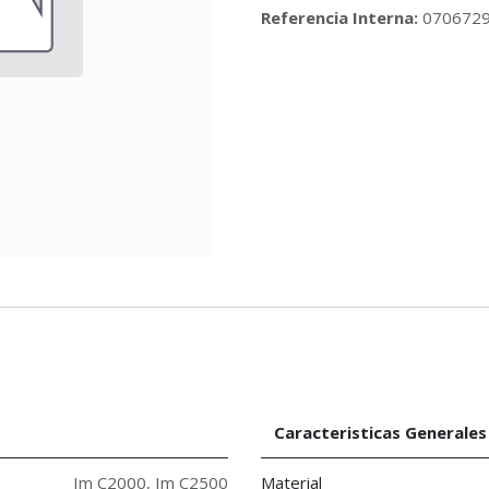
Referencia Interna:
070672
Caracteristicas Generales
Im C2000
,
Im C2500
Material