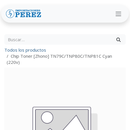
Ir al contenido
Todos los productos
Chip Toner [Zhono] TN79C/TNP80C/TNP81C Cyan
(220v)