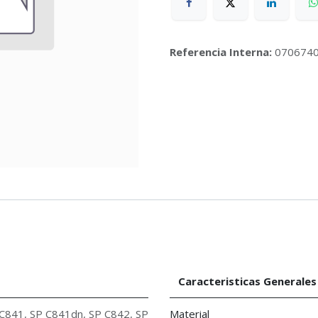
Referencia Interna:
070674
Caracteristicas Generales
 C841
,
SP C841dn
,
SP C842
,
SP
Material