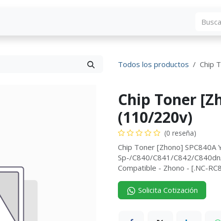
Blog
Descargas
Contáctenos
Convocato
Todos los productos
Chip 
Chip Toner [Z
(110/220v)
(0 reseña)
Chip Toner [Zhono] SPC840A 
Sp-/C840/C841/C842/C840dn/
Compatible - Zhono - [.NC-R
Solicita Cotización