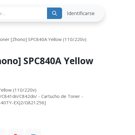
ria
Identificarse
Toner [Zhono] SPC840A Yellow (110/220v)
hono] SPC840A Yellow
Yellow (110/220v)
C841dn/C842dn/ - Cartucho de Toner -
C840TY-EXJ2/G821256]