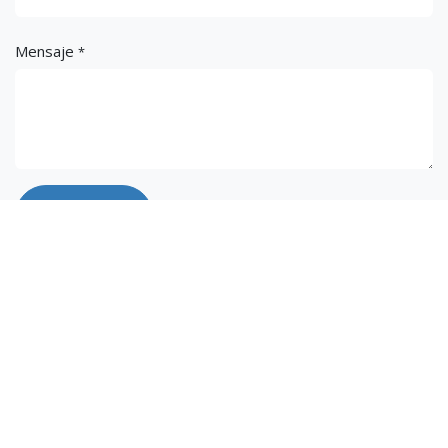
Mensaje
*
Enviar
Importaciones Perez S.A.C.
Somos una empresa Peruana, especializada en brindar
soluciones en el campo de las fotocopiadoras y accesorios de
Oficina. Trabajamos con las marcas líderes del mercado, como