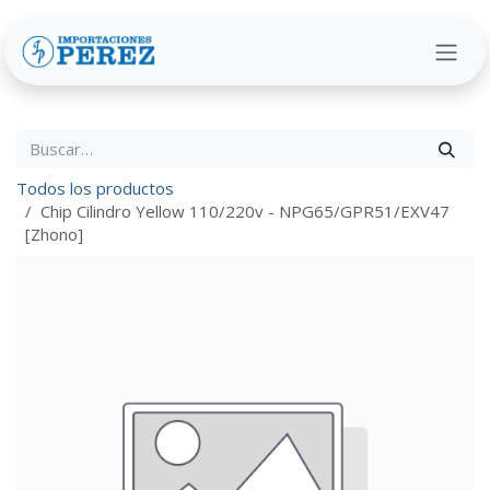
Ir al contenido
Todos los productos
Chip Cilindro Yellow 110/220v - NPG65/GPR51/EXV47
[Zhono]