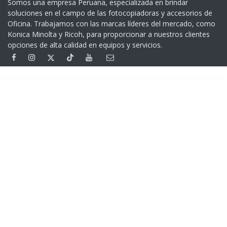
Somos una empresa Peruana, especializada en brindar
soluciones en el campo de las fotocopiadoras y accesorios de
Oficina. Trabajamos con las marcas líderes del mercado, como
Konica Minolta y Ricoh, para proporcionar a nuestros clientes
opciones de alta calidad en equipos y servicios.​
Contáctenos
+51 999 401 279
(01) 332 5539
Av. Garcilaso de la Vega 1160 - Lima - Perú
> Google Maps
Cambios y Devoluciones
Devoluciones
Contáctenos