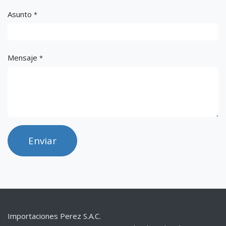
Asunto
*
Mensaje
*
Enviar
Importaciones Perez S.A.C.