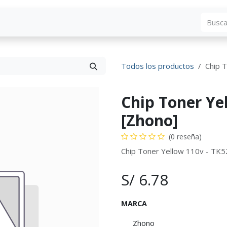
Blog
Descargas
Contáctenos
Convocato
Todos los productos
Chip 
Chip Toner Ye
[Zhono]
(0 reseña)
Chip Toner Yellow 110v - TK5
S/
6.78
MARCA
Zhono