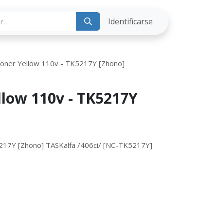
ria
Identificarse
Toner Yellow 110v - TK5217Y [Zhono]
llow 110v - TK5217Y
217Y [Zhono] TASKalfa /406ci/ [NC-TK5217Y]