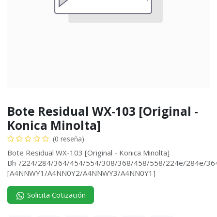
Bote Residual WX-103 [Original -
Konica Minolta]
(0 reseña)
Bote Residual WX-103 [Original - Konica Minolta]
Bh-/224/284/364/454/554/308/368/458/558/224e/284e/3
[A4NNWY1/A4NN0Y2/A4NNWY3/A4NN0Y1]
Solicita Cotización