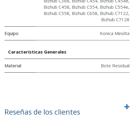
Bizhub C368
,
Bizhub C454
,
Bizhub C454e
,
Bizhub C458
,
Bizhub C554
,
Bizhub C554e
,
Bizhub C558
,
Bizhub C658
,
Bizhub C7122
,
Bizhub C7128
Equipo
Konica Minolta
Caracteristicas Generales
Material
Bote Residual
Reseñas de los clientes