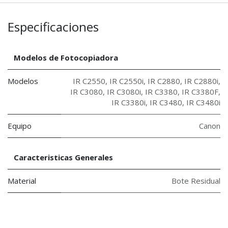
Especificaciones
Modelos de Fotocopiadora
Modelos
IR C2550
,
IR C2550i
,
IR C2880
,
IR C2880i
,
IR C3080
,
IR C3080i
,
IR C3380
,
IR C3380F
,
IR C3380i
,
IR C3480
,
IR C3480i
Equipo
Canon
Caracteristicas Generales
Material
Bote Residual