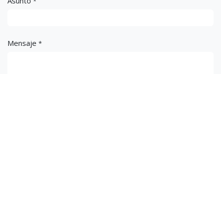
Asunto
*
Mensaje
*
Enviar
Importaciones Perez S.A.C.
Somos una empresa Peruana, especializada en brindar
soluciones en el campo de las fotocopiadoras y accesorios de