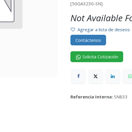
[50GA3230-SN]
Not Available F
Agregar a lista de deseos
Contáctenos
Solicita Cotización
Referencia Interna:
SN833