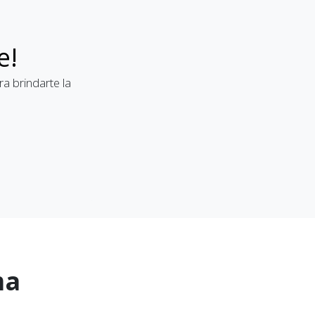
e!
a brindarte la
ma