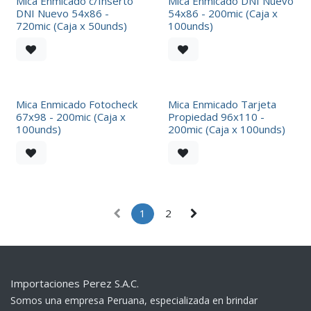
Mica Enmicado c/Inserto
Mica Enmicado DNI Nuevo
DNI Nuevo 54x86 -
54x86 - 200mic (Caja x
720mic (Caja x 50unds)
100unds)
Mica Enmicado Fotocheck
Mica Enmicado Tarjeta
67x98 - 200mic (Caja x
Propiedad 96x110 -
100unds)
200mic (Caja x 100unds)
1
2
Importaciones Perez S.A.C.
Somos una empresa Peruana, especializada en brindar